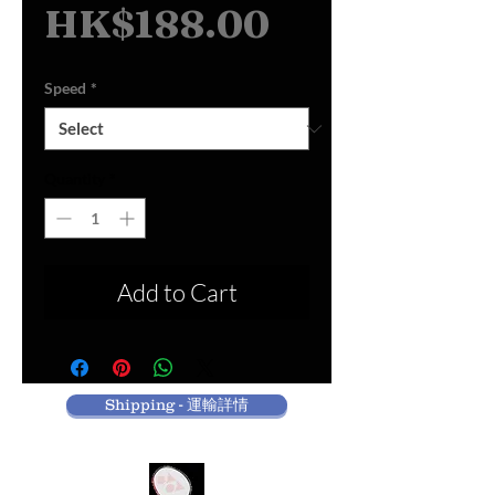
Price
HK$188.00
Speed
*
Quantity
*
Add to Cart
Shipping - 運輸詳情