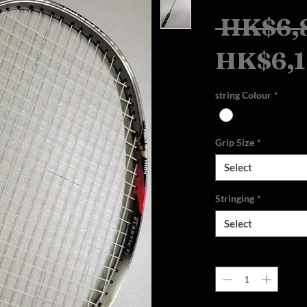
 HK$6,
HK$6,1
string Colour
*
Grip Size
*
Select
Stringing
*
Select
Quantity
*