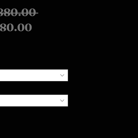
Regular
880.00 
Sale
Price
80.00
Price