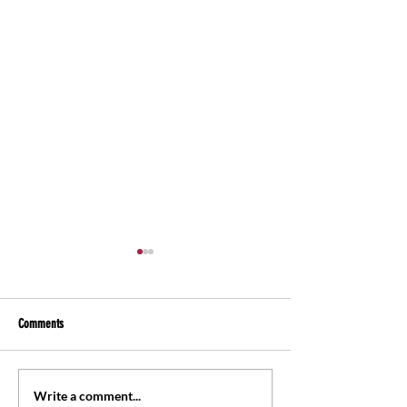
Comments
大部分人...？
兩個動作擊出一球
Write a comment...