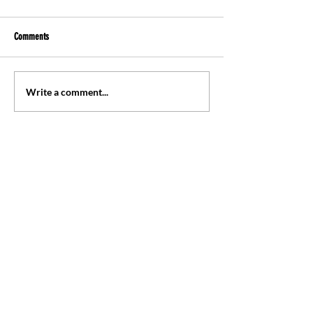
Comments
一個動作擊出一球
兩個動作擊出一
Write a comment...