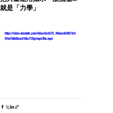
就是「力學」
https://video.wixstatic.com/video/be2675_986accfe1857441
19367fdb08ce4780c/720p/mp4/file.mp4